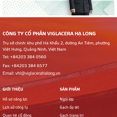
CÔNG TY CỔ PHẦN VIGLACERA HẠ LONG
Trụ sở chính: khu phố Hà Khẩu 2, đường An Tiêm, phường
Việt Hưng, Quảng Ninh, Việt Nam
Tel: +84203 384 0560
Fax: +84203 384 6577
Email: vhl@viglacerahalong.vn
GIỚI THIỆU
SẢN PHẨM
Hồ sơ năng lực
Ngói lợp
Lịch sử công ty
Gạch ốp lát
Quan hệ cổ đông
Gạch trang trí