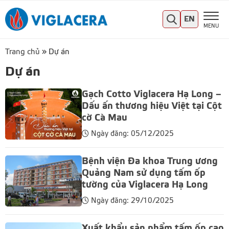
EN
MENU
Trang chủ
»
Dự án
Dự án
Gạch Cotto Viglacera Hạ Long –
Dấu ấn thương hiệu Việt tại Cột
cờ Cà Mau
Ngày đăng: 05/12/2025
Bệnh viện Đa khoa Trung ương
Quảng Nam sử dụng tấm ốp
tường của Viglacera Hạ Long
Ngày đăng: 29/10/2025
Xuất khẩu sản phẩm tấm ốp cao