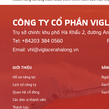
CÔNG TY CỔ PHẦN VIG
Trụ sở chính: khu phố Hà Khẩu 2, đường A
Tel: +84203 384 0560
Email: vhl@viglacerahalong.vn
GIỚI THIỆU
SẢN
Hồ sơ năng lực
Ngói
Lịch sử công ty
Gạch
Quan hệ cổ đông
Gạch
Các đơn vị thành viên
Thành tựu