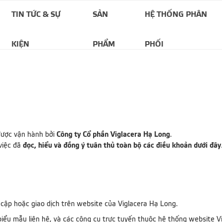
TIN TỨC & SỰ
SẢN
HỆ THỐNG PHÂN
KIỆN
PHẨM
PHỐI
Công ty Cổ phần Viglacera Hạ Long
được vận hành bởi
.
đọc, hiểu và đồng ý tuân thủ toàn bộ các điều khoản dưới đây
việc đã
y cập hoặc giao dịch trên website của Viglacera Hạ Long.
 biểu mẫu liên hệ, và các công cụ trực tuyến thuộc hệ thống website V