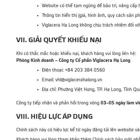
Website có thể tạm ngừng để bảo trì, nâng cấp ho
Thông tin hiển thị (giá, hình ảnh, quy cách sản 
Viglacera Hạ Long không chịu trách nhiệm đối với
VII. GIẢI QUYẾT KHIẾU NẠI
Khi có thắc mắc hoặc khiếu nại, khách hàng vui lòng
liên hệ
:
Phòng Kinh doanh – Công ty Cổ phần Viglacera Hạ Long
Điện thoại: +84 203 384 0560
Email: vhl@viglacerahalong.vn
Địa chỉ: Phường Việt Hưng, TP. Hạ Long, Tỉnh Q
03–05 ngày làm vi
Công ty tiếp nhận và phản hồi trong vòng
VIII. HIỆU LỰC ÁP DỤNG
Chính sách này có hiệu lực kể từ ngày đăng tải lên website v
Khách hàng vui lòng tham khảo thêm
Chính sách bảo mật
nhằ