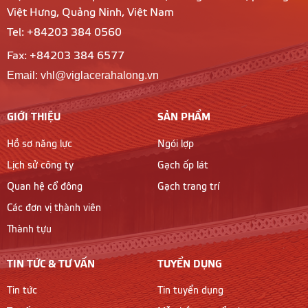
Việt Hưng, Quảng Ninh, Việt Nam
Tel: +84203 384 0560
Fax: +84203 384 6577
Email: vhl@viglacerahalong.vn
GIỚI THIỆU
SẢN PHẨM
Hồ sơ năng lực
Ngói lợp
Lịch sử công ty
Gạch ốp lát
Quan hệ cổ đông
Gạch trang trí
Các đơn vị thành viên
Thành tựu
TIN TỨC & TƯ VẤN
TUYỂN DỤNG
Tin tức
Tin tuyển dụng