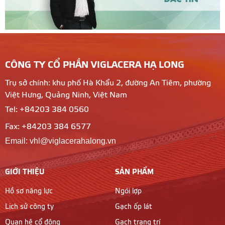
CÔNG TY CỔ PHẦN VIGLACERA HẠ LONG
Trụ sở chính: khu phố Hà Khẩu 2, đường An Tiêm, phường
Việt Hưng, Quảng Ninh, Việt Nam
Tel: +84203 384 0560
Fax: +84203 384 6577
Email: vhl@viglacerahalong.vn
GIỚI THIỆU
SẢN PHẨM
Hồ sơ năng lực
Ngói lợp
Lịch sử công ty
Gạch ốp lát
Quan hệ cổ đông
Gạch trang trí