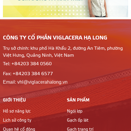
CÔNG TY CỔ PHẦN VIGLACERA HẠ LONG
Trụ sở chính: khu phố Hà Khẩu 2, đường An Tiêm, phường
Việt Hưng, Quảng Ninh, Việt Nam
Tel: +84203 384 0560
Fax: +84203 384 6577
Email: vhl@viglacerahalong.vn
GIỚI THIỆU
SẢN PHẨM
Hồ sơ năng lực
Ngói lợp
Lịch sử công ty
Gạch ốp lát
Quan hệ cổ đông
Gạch trang trí