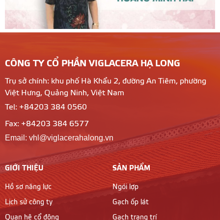
CÔNG TY CỔ PHẦN VIGLACERA HẠ LONG
Trụ sở chính: khu phố Hà Khẩu 2, đường An Tiêm, phường
Việt Hưng, Quảng Ninh, Việt Nam
Tel: +84203 384 0560
Fax: +84203 384 6577
Email: vhl@viglacerahalong.vn
GIỚI THIỆU
SẢN PHẨM
Hồ sơ năng lực
Ngói lợp
Lịch sử công ty
Gạch ốp lát
Quan hệ cổ đông
Gạch trang trí