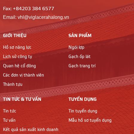
Fax: +84203 384 6577
Email: vhl@viglacerahalong.vn
GIỚI THIỆU
SẢN PHẨM
Hồ sơ năng lực
Ngói lợp
Lịch sử công ty
Gạch ốp lát
Quan hệ cổ đông
Gạch trang trí
Các đơn vị thành viên
Thành tựu
TIN TỨC & TƯ VẤN
TUYỂN DỤNG
Tin tức
Tin tuyển dụng
Tư vấn
Mẫu hồ sơ tuyển dụng
Kết quả sản xuất kinh doanh