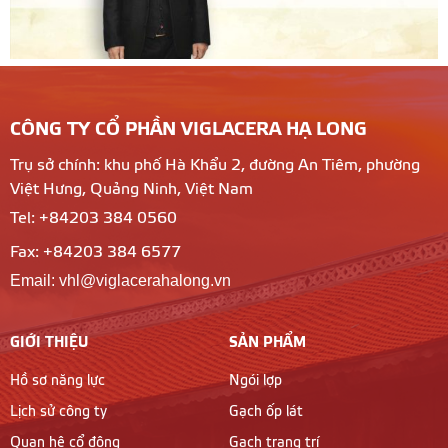
CÔNG TY CỔ PHẦN VIGLACERA HẠ LONG
Trụ sở chính: khu phố Hà Khẩu 2, đường An Tiêm, phường
Việt Hưng, Quảng Ninh, Việt Nam
Tel: +84203 384 0560
Fax: +84203 384 6577
Email: vhl@viglacerahalong.vn
GIỚI THIỆU
SẢN PHẨM
Hồ sơ năng lực
Ngói lợp
Lịch sử công ty
Gạch ốp lát
Quan hệ cổ đông
Gạch trang trí