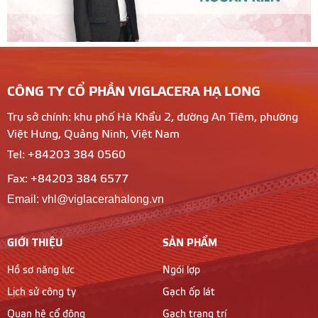
CÔNG TY CỔ PHẦN VIGLACERA HẠ LONG
Trụ sở chính: khu phố Hà Khẩu 2, đường An Tiêm, phường
Việt Hưng, Quảng Ninh, Việt Nam
Tel: +84203 384 0560
Fax: +84203 384 6577
Email: vhl@viglacerahalong.vn
GIỚI THIỆU
SẢN PHẨM
Hồ sơ năng lực
Ngói lợp
Lịch sử công ty
Gạch ốp lát
Quan hệ cổ đông
Gạch trang trí