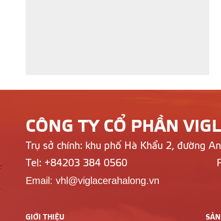
CÔNG TY CỔ PHẦN VIG
Trụ sở chính: khu phố Hà Khẩu 2, đường A
Tel: +84203 384 0560
Email: vhl@viglacerahalong.vn
GIỚI THIỆU
SẢN