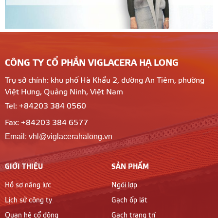
CÔNG TY CỔ PHẦN VIGLACERA HẠ LONG
Trụ sở chính: khu phố Hà Khẩu 2, đường An Tiêm, phường
Việt Hưng, Quảng Ninh, Việt Nam
Tel: +84203 384 0560
Fax: +84203 384 6577
Email: vhl@viglacerahalong.vn
GIỚI THIỆU
SẢN PHẨM
Hồ sơ năng lực
Ngói lợp
Lịch sử công ty
Gạch ốp lát
Quan hệ cổ đông
Gạch trang trí