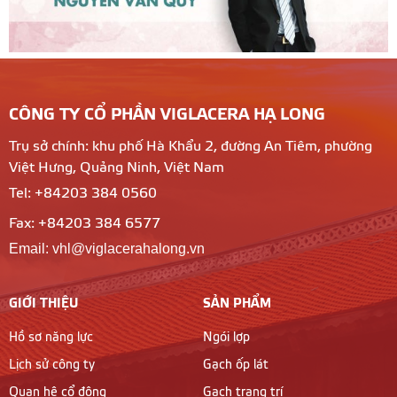
CÔNG TY CỔ PHẦN VIGLACERA HẠ LONG
Trụ sở chính: khu phố Hà Khẩu 2, đường An Tiêm, phường
Việt Hưng, Quảng Ninh, Việt Nam
Tel: +84203 384 0560
Fax: +84203 384 6577
Email: vhl@viglacerahalong.vn
GIỚI THIỆU
SẢN PHẨM
Hồ sơ năng lực
Ngói lợp
Lịch sử công ty
Gạch ốp lát
Quan hệ cổ đông
Gạch trang trí