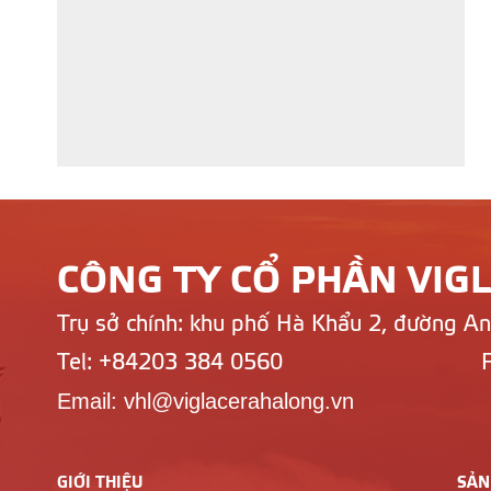
CÔNG TY CỔ PHẦN VIG
Trụ sở chính: khu phố Hà Khẩu 2, đường A
Tel: +84203 384 0560
Email: vhl@viglacerahalong.vn
GIỚI THIỆU
SẢN