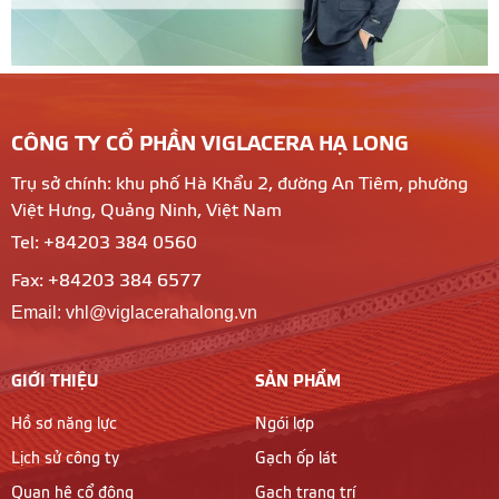
CÔNG TY CỔ PHẦN VIGLACERA HẠ LONG
Trụ sở chính: khu phố Hà Khẩu 2, đường An Tiêm, phường
Việt Hưng, Quảng Ninh, Việt Nam
Tel: +84203 384 0560
Fax: +84203 384 6577
Email: vhl@viglacerahalong.vn
GIỚI THIỆU
SẢN PHẨM
Hồ sơ năng lực
Ngói lợp
Lịch sử công ty
Gạch ốp lát
Quan hệ cổ đông
Gạch trang trí