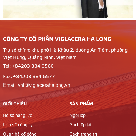
CÔNG TY CỔ PHẦN VIGLACERA HẠ LONG
Trụ sở chính: khu phố Hà Khẩu 2, đường An Tiêm, phường
Việt Hưng, Quảng Ninh, Việt Nam
Tel: +84203 384 0560
Fax: +84203 384 6577
Email: vhl@viglacerahalong.vn
GIỚI THIỆU
SẢN PHẨM
Hồ sơ năng lực
Ngói lợp
Lịch sử công ty
Gạch ốp lát
Quan hệ cổ đông
Gạch trang trí