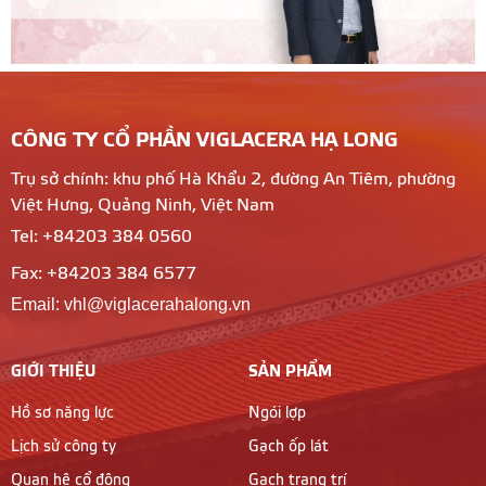
CÔNG TY CỔ PHẦN VIGLACERA HẠ LONG
Trụ sở chính: khu phố Hà Khẩu 2, đường An Tiêm, phường
Việt Hưng, Quảng Ninh, Việt Nam
Tel: +84203 384 0560
Fax: +84203 384 6577
Email: vhl@viglacerahalong.vn
GIỚI THIỆU
SẢN PHẨM
Hồ sơ năng lực
Ngói lợp
Lịch sử công ty
Gạch ốp lát
Quan hệ cổ đông
Gạch trang trí