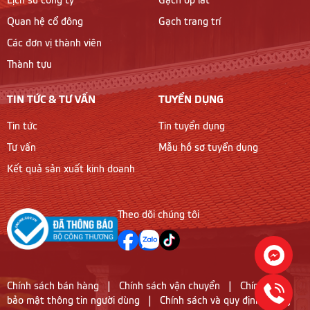
Lịch sử công ty
Gạch ốp lát
Quan hệ cổ đông
Gạch trang trí
Các đơn vị thành viên
Thành tựu
TIN TỨC & TƯ VẤN
TUYỂN DỤNG
Tin tức
Tin tuyển dụng
Tư vấn
Mẫu hồ sơ tuyển dụng
Kết quả sản xuất kinh doanh
Theo dõi chúng tôi
Chính sách bán hàng
|
Chính sách vận chuyển
|
Chính sách
bảo mật thông tin người dùng
|
Chính sách và quy định chung