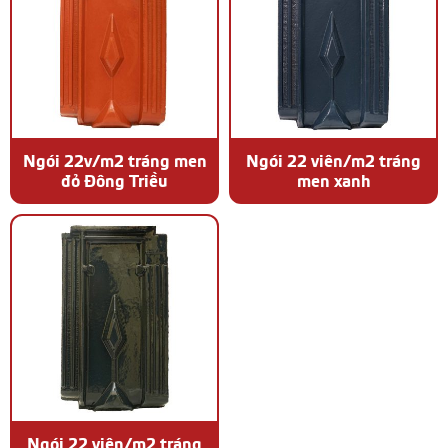
Ngói 22v/m2 tráng men
Ngói 22 viên/m2 tráng
đỏ Đông Triều
men xanh
Ngói 22 viên/m2 tráng