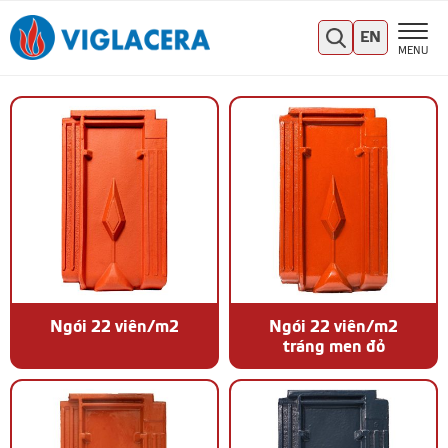
EN
MENU
Ngói 22 viên/m2
Ngói 22 viên/m2
tráng men đỏ