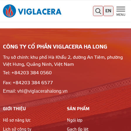
EN
MENU
CÔNG TY CỔ PHẦN VIGLACERA HẠ LONG
Trụ sở chính: khu phố Hà Khẩu 2, đường An Tiêm, phường
Việt Hưng, Quảng Ninh, Việt Nam
Tel: +84203 384 0560
Fax: +84203 384 6577
Email: vhl@viglacerahalong.vn
GIỚI THIỆU
SẢN PHẨM
Hồ sơ năng lực
Ngói lợp
Lịch sử công ty
Gạch ốp lát