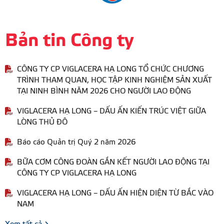
Bản tin Công ty
CÔNG TY CP VIGLACERA HẠ LONG TỔ CHỨC CHƯƠNG
TRÌNH THAM QUAN, HỌC TẬP KINH NGHIỆM SẢN XUẤT
TẠI NINH BÌNH NĂM 2026 CHO NGƯỜI LAO ĐỘNG
VIGLACERA HẠ LONG – DẤU ẤN KIẾN TRÚC VIỆT GIỮA
LÒNG THỦ ĐÔ
Báo cáo Quản trị Quý 2 năm 2026
BỮA CƠM CÔNG ĐOÀN GẮN KẾT NGƯỜI LAO ĐỘNG TẠI
CÔNG TY CP VIGLACERA HẠ LONG
VIGLACERA HẠ LONG – DẤU ẤN HIỆN DIỆN TỪ BẮC VÀO
NAM