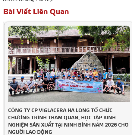
của các cổ đông tham dự.
Bài Viết Liên Quan
CÔNG TY CP VIGLACERA HẠ LONG TỔ CHỨC
CHƯƠNG TRÌNH THAM QUAN, HỌC TẬP KINH
NGHIỆM SẢN XUẤT TẠI NINH BÌNH NĂM 2026 CHO
NGƯỜI LAO ĐỘNG