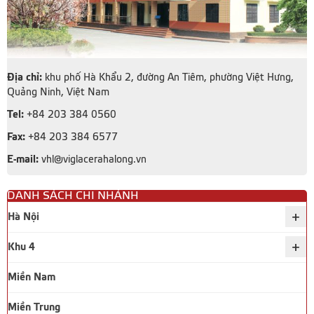
Địa chỉ:
khu phố Hà Khẩu 2, đường An Tiêm, phường Việt Hưng,
Quảng Ninh, Việt Nam
Tel:
+84 203 384 0560
Fax:
+84 203 384 6577
E-mail:
vhl@viglacerahalong.vn
DANH SÁCH CHI NHÁNH
+
Hà Nội
+
Khu 4
Miền Nam
Miền Trung