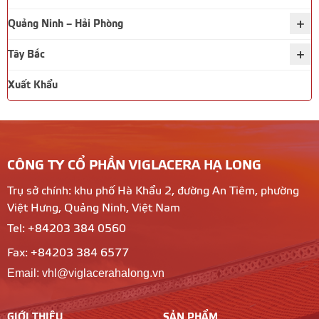
+
Quảng Ninh – Hải Phòng
+
Tây Bắc
Xuất Khẩu
CÔNG TY CỔ PHẦN VIGLACERA HẠ LONG
Trụ sở chính: khu phố Hà Khẩu 2, đường An Tiêm, phường
Việt Hưng, Quảng Ninh, Việt Nam
Tel: +84203 384 0560
Fax: +84203 384 6577
Email: vhl@viglacerahalong.vn
GIỚI THIỆU
SẢN PHẨM