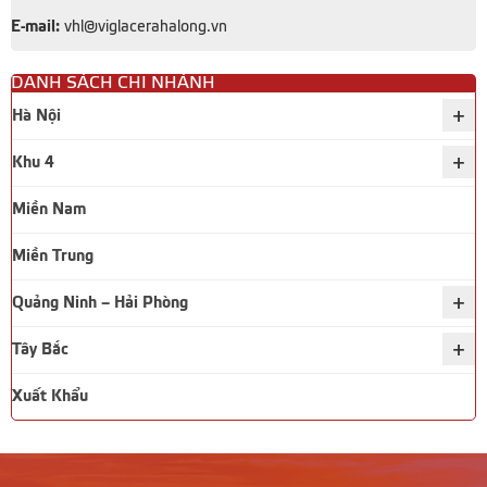
E-mail:
vhl@viglacerahalong.vn
DANH SÁCH CHI NHÁNH
+
Hà Nội
+
Khu 4
Miền Nam
Miền Trung
+
Quảng Ninh – Hải Phòng
+
Tây Bắc
Xuất Khẩu