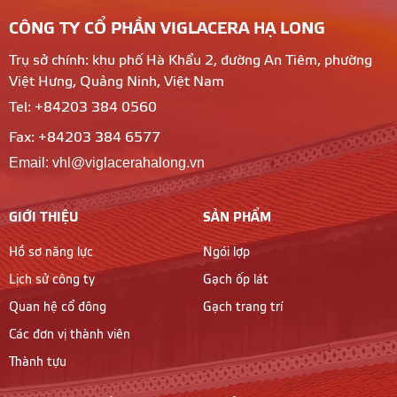
CÔNG TY CỔ PHẦN VIGLACERA HẠ LONG
Trụ sở chính: khu phố Hà Khẩu 2, đường An Tiêm, phường
Việt Hưng, Quảng Ninh, Việt Nam
Tel: +84203 384 0560
Fax: +84203 384 6577
Email: vhl@viglacerahalong.vn
GIỚI THIỆU
SẢN PHẨM
Hồ sơ năng lực
Ngói lợp
Lịch sử công ty
Gạch ốp lát
Quan hệ cổ đông
Gạch trang trí
Các đơn vị thành viên
Thành tựu