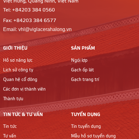
Việt Hưng, Quảng Ninh, Việt Nam
Tel: +84203 384 0560
Fax: +84203 384 6577
Email: vhl@viglacerahalong.vn
GIỚI THIỆU
SẢN PHẨM
Hồ sơ năng lực
Ngói lợp
Lịch sử công ty
Gạch ốp lát
Quan hệ cổ đông
Gạch trang trí
Các đơn vị thành viên
Thành tựu
TIN TỨC & TƯ VẤN
TUYỂN DỤNG
Tin tức
Tin tuyển dụng
Tư vấn
Mẫu hồ sơ tuyển dụng