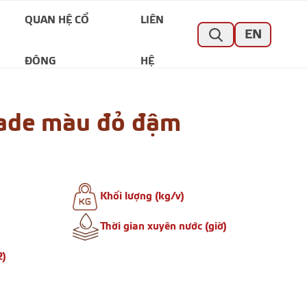
QUAN HỆ CỔ
LIÊN
EN
ĐÔNG
HỆ
cade màu đỏ đậm
Khối lượng (kg/v)
Thời gian xuyên nước (giờ)
2)