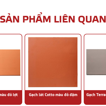
SẢN PHẨM LIÊN QUA
màu đỏ lợt
Gạch lát Cotto màu đỏ đậm
Gạch Terr