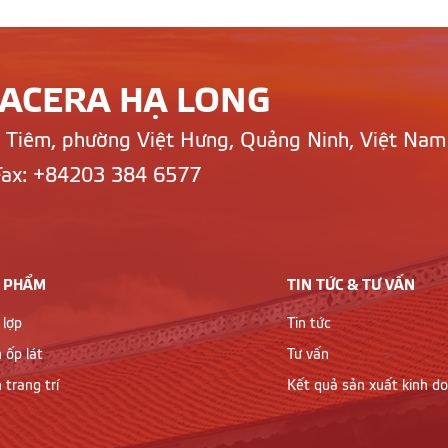
LACERA HẠ LONG
n Tiêm, phường Việt Hưng, Quảng Ninh, Việt Nam
Fax: +84203 384 6577
 PHẨM
TIN TỨC & TƯ VẤN
 lợp
Tin tức
 ốp lát
Tư vấn
 trang trí
Kết quả sản xuất kinh d