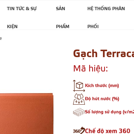
TIN TỨC & SỰ
SẢN
HỆ THỐNG PHÂN
KIỆN
PHẨM
PHỐI
e
Gạch Terra
Mã hiệu:
Kích thước (mm)
Độ hút nước (%)
Số lượng sử dụng (v/m
Chế độ xem 360