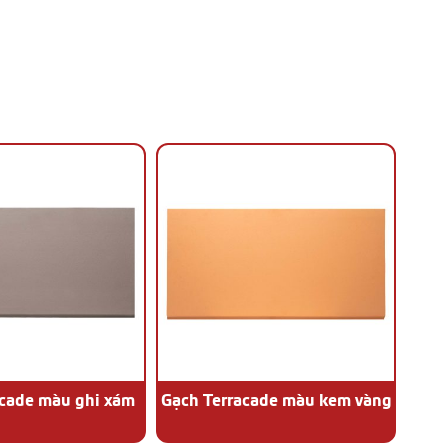
N
acade màu ghi xám
Gạch Terracade màu kem vàng