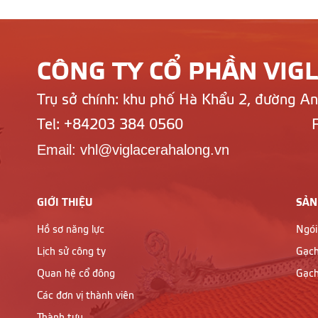
CÔNG TY CỔ PHẦN VIG
Trụ sở chính: khu phố Hà Khẩu 2, đường A
Tel: +84203 384 0560
Email: vhl@viglacerahalong.vn
GIỚI THIỆU
SẢN
Hồ sơ năng lực
Ngói
Lịch sử công ty
Gạch
Quan hệ cổ đông
Gạch
Các đơn vị thành viên