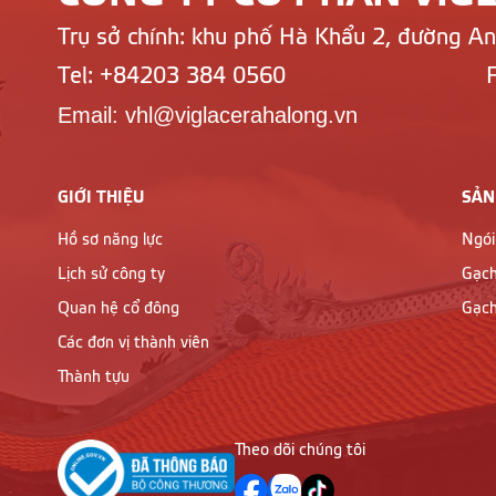
Trụ sở chính: khu phố Hà Khẩu 2, đường A
Tel: +84203 384 0560
Email: vhl@viglacerahalong.vn
GIỚI THIỆU
SẢN
Hồ sơ năng lực
Ngói
Lịch sử công ty
Gạch
Quan hệ cổ đông
Gạch
Các đơn vị thành viên
Thành tựu
Theo dõi chúng tôi