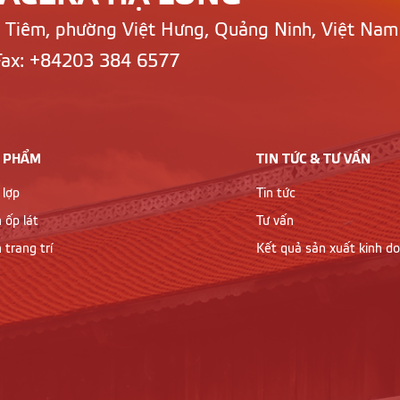
n Tiêm, phường Việt Hưng, Quảng Ninh, Việt Nam
Fax: +84203 384 6577
 PHẨM
TIN TỨC & TƯ VẤN
 lợp
Tin tức
 ốp lát
Tư vấn
 trang trí
Kết quả sản xuất kinh d