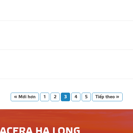
« Mới hơn
1
2
3
4
5
Tiếp theo »
LACERA HẠ LONG