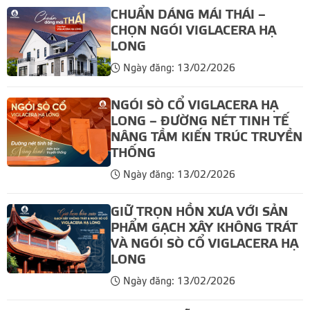
CHUẨN DÁNG MÁI THÁI –
CHỌN NGÓI VIGLACERA HẠ
LONG
Ngày đăng: 13/02/2026
NGÓI SÒ CỔ VIGLACERA HẠ
LONG – ĐƯỜNG NÉT TINH TẾ
NÂNG TẦM KIẾN TRÚC TRUYỀN
THỐNG
Ngày đăng: 13/02/2026
GIỮ TRỌN HỒN XƯA VỚI SẢN
PHẨM GẠCH XÂY KHÔNG TRÁT
VÀ NGÓI SÒ CỔ VIGLACERA HẠ
LONG
Ngày đăng: 13/02/2026