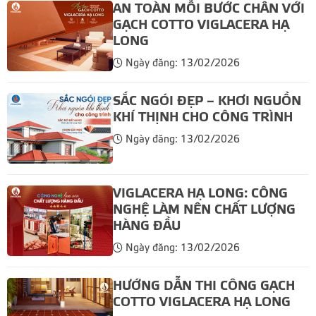
AN TOÀN MỖI BƯỚC CHÂN VỚI
GẠCH COTTO VIGLACERA HẠ
LONG
Ngày đăng: 13/02/2026
SẮC NGÓI ĐẸP – KHƠI NGUỒN
KHÍ THỊNH CHO CÔNG TRÌNH
Ngày đăng: 13/02/2026
VIGLACERA HẠ LONG: CÔNG
NGHỆ LÀM NÊN CHẤT LƯỢNG
HÀNG ĐẦU
Ngày đăng: 13/02/2026
HƯỚNG DẪN THI CÔNG GẠCH
COTTO VIGLACERA HẠ LONG