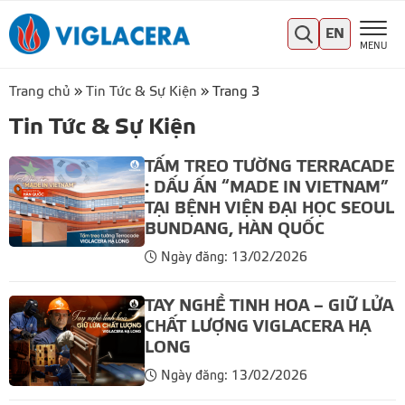
EN
MENU
Trang chủ
»
Tin Tức & Sự Kiện
»
Trang 3
Tin Tức & Sự Kiện
TẤM TREO TƯỜNG TERRACADE
: DẤU ẤN “MADE IN VIETNAM”
TẠI BỆNH VIỆN ĐẠI HỌC SEOUL
BUNDANG, HÀN QUỐC
Ngày đăng: 13/02/2026
TAY NGHỀ TINH HOA – GIỮ LỬA
CHẤT LƯỢNG VIGLACERA HẠ
LONG
Ngày đăng: 13/02/2026