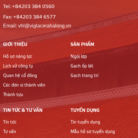
Tel: +84203 384 0560
Fax: +84203 384 6577
Email: vhl@viglacerahalong.vn
GIỚI THIỆU
SẢN PHẨM
Hồ sơ năng lực
Ngói lợp
Lịch sử công ty
Gạch ốp lát
Quan hệ cổ đông
Gạch trang trí
Các đơn vị thành viên
Thành tựu
TIN TỨC & TƯ VẤN
TUYỂN DỤNG
Tin tức
Tin tuyển dụng
Tư vấn
Mẫu hồ sơ tuyển dụng