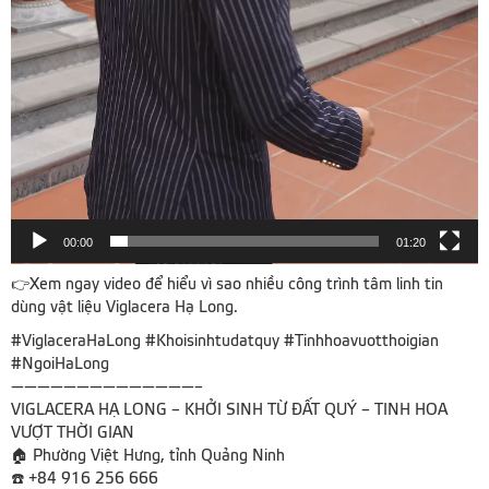
00:00
01:20
👉Xem ngay video để hiểu vì sao nhiều công trình tâm linh tin
dùng vật liệu Viglacera Hạ Long.
#ViglaceraHaLong #Khoisinhtudatquy #Tinhhoavuotthoigian
#NgoiHaLong
——————————————–
VIGLACERA HẠ LONG – KHỞI SINH TỪ ĐẤT QUÝ – TINH HOA
VƯỢT THỜI GIAN
🏠 Phường Việt Hưng, tỉnh Quảng Ninh
☎️ +84 916 256 666