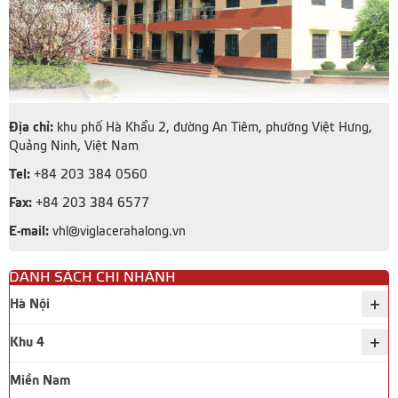
Địa chỉ:
khu phố Hà Khẩu 2, đường An Tiêm, phường Việt Hưng,
Quảng Ninh, Việt Nam
Tel:
+84 203 384 0560
Fax:
+84 203 384 6577
E-mail:
vhl@viglacerahalong.vn
DANH SÁCH CHI NHÁNH
+
Hà Nội
+
Khu 4
Miền Nam