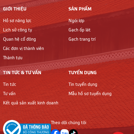
GIỚI THIỆU
SẢN PHẨM
Hồ sơ năng lực
Ngói lợp
Lịch sử công ty
Gạch ốp lát
Quan hệ cổ đông
Gạch trang trí
Các đơn vị thành viên
Thành tựu
TIN TỨC & TƯ VẤN
TUYỂN DỤNG
Tin tức
Tin tuyển dụng
Tư vấn
Mẫu hồ sơ tuyển dụng
Kết quả sản xuất kinh doanh
Theo dõi chúng tôi