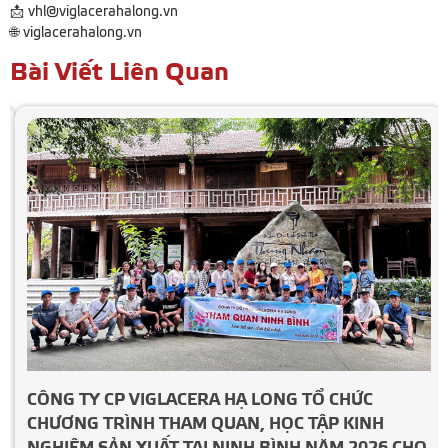
📩 vhl@viglacerahalong.vn
🌐 viglacerahalong.vn
Bài Viết Liên Quan
CÔNG TY CP VIGLACERA HẠ LONG TỔ CHỨC
CHƯƠNG TRÌNH THAM QUAN, HỌC TẬP KINH
NGHIỆM SẢN XUẤT TẠI NINH BÌNH NĂM 2026 CHO