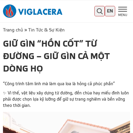
EN
MENU
Trang chủ
»
Tin Tức & Sự Kiện
GIỮ GÌN “HỒN CỐT” TỪ
ĐƯỜNG – GIỮ GÌN CẢ MỘT
DÒNG HỌ
“Công trình tâm linh mà làm qua loa là hỏng cả phúc phần”
✨ Vì thế, vật liệu xây dựng từ đường, đền chùa hay miếu đình luôn
phải được chọn lựa kỹ lưỡng để giữ sự trang nghiêm và bền vững
theo thời gian.
Trình
chơi
Video