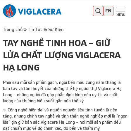
EN
MENU
Trang chủ
»
Tin Tức & Sự Kiện
TAY NGHỀ TINH HOA – GIỮ
LỬA CHẤT LƯỢNG VIGLACERA
HẠ LONG
Phía sau mỗi sản phẩm gạch, ngói bền màu cùng năm tháng là
bàn tay và tâm huyết của những thế hệ người thợ Viglacera Hạ
Long – những người đã góp phần định hình nên uy tín và chất
lượng của thương hiệu suốt gần nửa thế kỷ.
✨ Công nghệ hiện đại và nguồn nguyên liệu tinh tuyển là nền
tảng, nhưng chính tay nghề và tinh thần nghề nghiệp mới là “ngọn
lửa” gìn giữ bản sắc Viglacera Hạ Long – nơi mỗi sản phẩm đều
đạt chuẩn mực về độ chính xác, độ bền và thẩm mỹ.