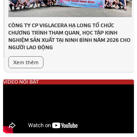
CÔNG TY CP VIGLACERA HẠ LONG TỔ CHỨC
CHƯƠNG TRÌNH THAM QUAN, HỌC TẬP KINH
NGHIỆM SẢN XUẤT TẠI NINH BÌNH NĂM 2026 CHO
NGƯỜI LAO ĐỘNG
Xem thêm
VIDEO NỔI BẬT