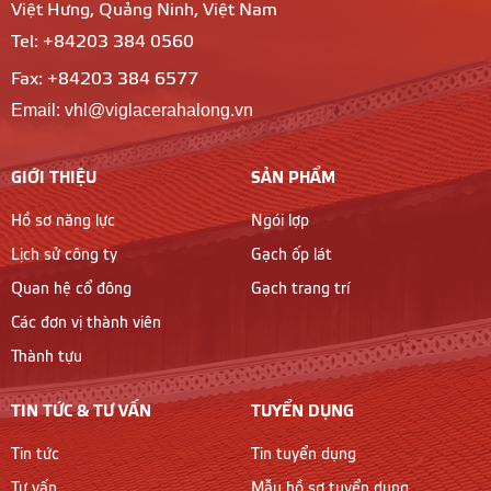
Việt Hưng, Quảng Ninh, Việt Nam
Tel: +84203 384 0560
Fax: +84203 384 6577
Email: vhl@viglacerahalong.vn
GIỚI THIỆU
SẢN PHẨM
Hồ sơ năng lực
Ngói lợp
Lịch sử công ty
Gạch ốp lát
Quan hệ cổ đông
Gạch trang trí
Các đơn vị thành viên
Thành tựu
TIN TỨC & TƯ VẤN
TUYỂN DỤNG
Tin tức
Tin tuyển dụng
Tư vấn
Mẫu hồ sơ tuyển dụng