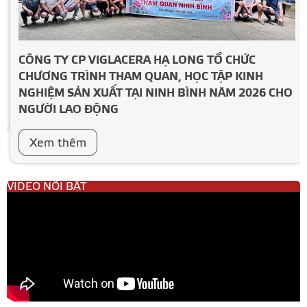
CÔNG TY CP VIGLACERA HẠ LONG TỔ CHỨC
CHƯƠNG TRÌNH THAM QUAN, HỌC TẬP KINH
NGHIỆM SẢN XUẤT TẠI NINH BÌNH NĂM 2026 CHO
NGƯỜI LAO ĐỘNG
Xem thêm
VIDEO NỔI BẬT