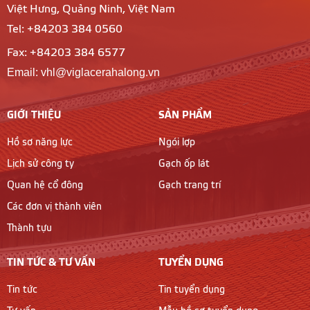
Việt Hưng, Quảng Ninh, Việt Nam
Tel: +84203 384 0560
Fax: +84203 384 6577
Email: vhl@viglacerahalong.vn
GIỚI THIỆU
SẢN PHẨM
Hồ sơ năng lực
Ngói lợp
Lịch sử công ty
Gạch ốp lát
Quan hệ cổ đông
Gạch trang trí
Các đơn vị thành viên
Thành tựu
TIN TỨC & TƯ VẤN
TUYỂN DỤNG
Tin tức
Tin tuyển dụng