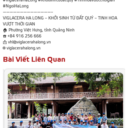
#ViglaceraHaLong #Khoisinhtudatquy #Tinhhoavuotthoigian
#NgoiHaLong
——————————————–
VIGLACERA HẠ LONG – KHỞI SINH TỪ ĐẤT QUÝ – TINH HOA
VƯỢT THỜI GIAN
🏠 Phường Việt Hưng, tỉnh Quảng Ninh
☎️ +84 916 256 666
📩 vhl@viglacerahalong.vn
🌐 viglacerahalong.vn
Bài Viết Liên Quan