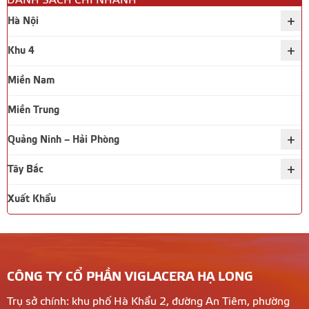
DANH SÁCH CHI NHÁNH
+
Hà Nội
+
Khu 4
Miền Nam
Miền Trung
+
Quảng Ninh – Hải Phòng
+
Tây Bắc
Xuất Khẩu
CÔNG TY CỔ PHẦN VIGLACERA HẠ LONG
Trụ sở chính: khu phố Hà Khẩu 2, đường An Tiêm, phường