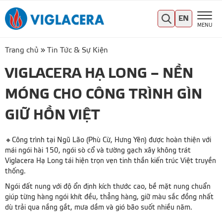
EN
MENU
Trang chủ
»
Tin Tức & Sự Kiện
VIGLACERA HẠ LONG – NỀN
MÓNG CHO CÔNG TRÌNH GÌN
GIỮ HỒN VIỆT
🔸Công trình tại Ngũ Lão (Phù Cừ, Hưng Yên) được hoàn thiện với
mái ngói hài 150, ngói sò cổ và tường gạch xây không trát
Viglacera Hạ Long tái hiện trọn vẹn tinh thần kiến trúc Việt truyền
thống.
Ngói đất nung với độ ổn định kích thước cao, bề mặt nung chuẩn
giúp từng hàng ngói khít đều, thẳng hàng, giữ màu sắc đồng nhất
dù trải qua nắng gắt, mưa dầm và gió bão suốt nhiều năm.