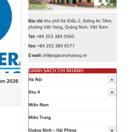
Địa chỉ:
khu phố Hà Khẩu 2, đường An Tiêm,
phường Việt Hưng, Quảng Ninh, Việt Nam
Tel:
+84 203 384 0560
Fax:
+84 203 384 6577
E-mail:
vhl@viglacerahalong.vn
DANH SÁCH CHI NHÁNH
+
Hà Nội
năm 2026
Công bố thông tin Báo cáo tài
chính Quý 2 năm 2026
+
Khu 4
Xem thêm
Miền Nam
Miền Trung
+
Quảng Ninh – Hải Phòng