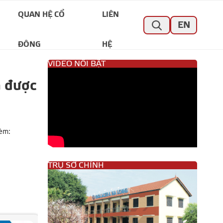
QUAN HỆ CỔ
LIÊN
EN
ĐÔNG
HỆ
VIDEO NỔI BẬT
ã được
kèm:
TRỤ SỞ CHÍNH