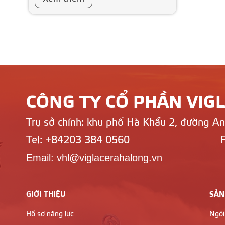
CÔNG TY CỔ PHẦN VIG
Trụ sở chính: khu phố Hà Khẩu 2, đường A
Tel: +84203 384 0560
Email: vhl@viglacerahalong.vn
GIỚI THIỆU
SẢN
Hồ sơ năng lực
Ngói