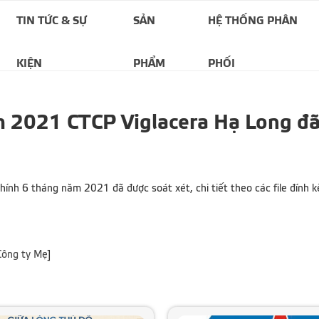
TIN TỨC & SỰ
SẢN
HỆ THỐNG PHÂN
KIỆN
PHẨM
PHỐI
m 2021 CTCP Viglacera Hạ Long đ
hính 6 tháng năm 2021 đã được soát xét, chi tiết theo các file đính 
Công ty Mẹ
]