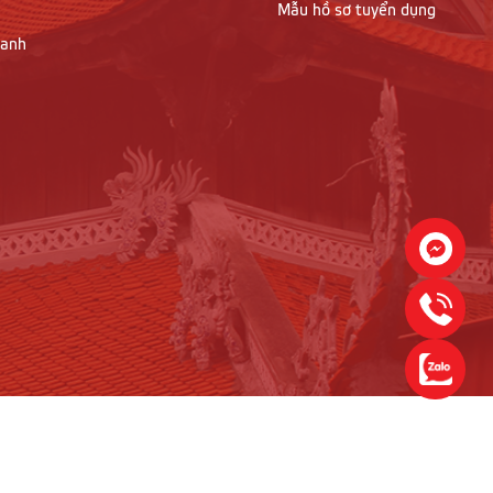
Mẫu hồ sơ tuyển dụng
oanh