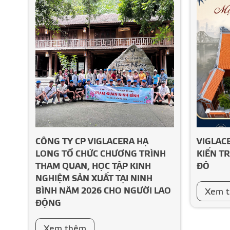
cáo
CÔNG TY CP VIGLACERA HẠ
VIGLAC
án
LONG TỔ CHỨC CHƯƠNG TRÌNH
KIẾN TR
THAM QUAN, HỌC TẬP KINH
ĐÔ
NGHIỆM SẢN XUẤT TẠI NINH
BÌNH NĂM 2026 CHO NGƯỜI LAO
Xem 
ĐỘNG
Xem thêm