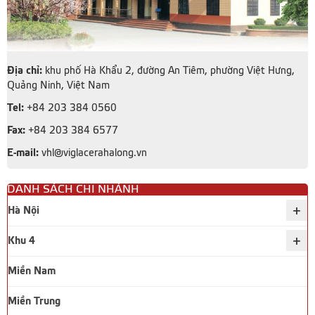
Địa chỉ:
khu phố Hà Khẩu 2, đường An Tiêm, phường Việt Hưng,
Quảng Ninh, Việt Nam
Tel:
+84 203 384 0560
Fax:
+84 203 384 6577
E-mail:
vhl@viglacerahalong.vn
DANH SÁCH CHI NHÁNH
+
Hà Nội
+
Khu 4
Miền Nam
Miền Trung