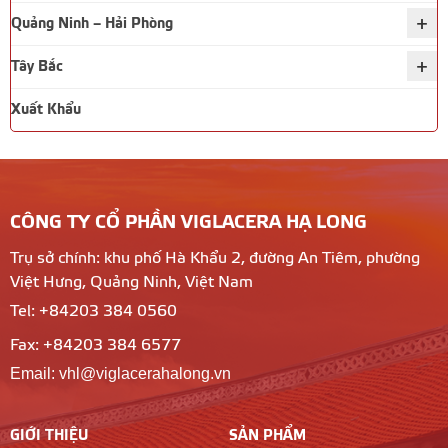
+
Quảng Ninh – Hải Phòng
+
Tây Bắc
Xuất Khẩu
CÔNG TY CỔ PHẦN VIGLACERA HẠ LONG
Trụ sở chính: khu phố Hà Khẩu 2, đường An Tiêm, phường
Việt Hưng, Quảng Ninh, Việt Nam
Tel: +84203 384 0560
Fax: +84203 384 6577
Email: vhl@viglacerahalong.vn
GIỚI THIỆU
SẢN PHẨM