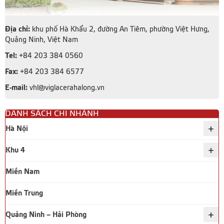
Địa chỉ:
khu phố Hà Khẩu 2, đường An Tiêm, phường Việt Hưng,
Quảng Ninh, Việt Nam
Tel:
+84 203 384 0560
Fax:
+84 203 384 6577
E-mail:
vhl@viglacerahalong.vn
DANH SÁCH CHI NHÁNH
+
Hà Nội
+
Khu 4
Miền Nam
Miền Trung
+
Quảng Ninh – Hải Phòng