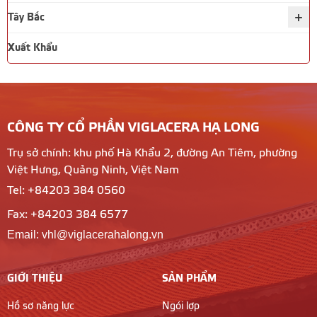
+
Tây Bắc
Xuất Khẩu
CÔNG TY CỔ PHẦN VIGLACERA HẠ LONG
Trụ sở chính: khu phố Hà Khẩu 2, đường An Tiêm, phường
Việt Hưng, Quảng Ninh, Việt Nam
Tel: +84203 384 0560
Fax: +84203 384 6577
Email: vhl@viglacerahalong.vn
GIỚI THIỆU
SẢN PHẨM
Hồ sơ năng lực
Ngói lợp