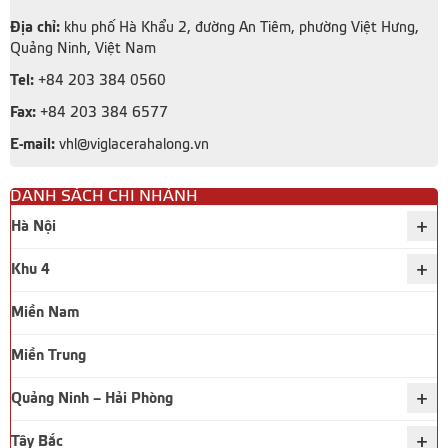
Địa chỉ:
khu phố Hà Khẩu 2, đường An Tiêm, phường Việt Hưng,
Quảng Ninh, Việt Nam
Tel:
+84 203 384 0560
Fax:
+84 203 384 6577
E-mail:
vhl@viglacerahalong.vn
DANH SÁCH CHI NHÁNH
+
Hà Nội
+
Khu 4
Miền Nam
Miền Trung
+
Quảng Ninh – Hải Phòng
+
Tây Bắc