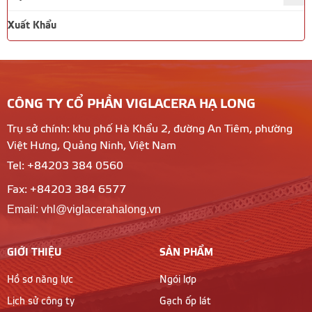
Xuất Khẩu
CÔNG TY CỔ PHẦN VIGLACERA HẠ LONG
Trụ sở chính: khu phố Hà Khẩu 2, đường An Tiêm, phường
Việt Hưng, Quảng Ninh, Việt Nam
Tel: +84203 384 0560
Fax: +84203 384 6577
Email: vhl@viglacerahalong.vn
GIỚI THIỆU
SẢN PHẨM
Hồ sơ năng lực
Ngói lợp
Lịch sử công ty
Gạch ốp lát