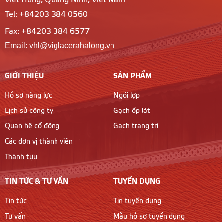
Việt Hưng, Quảng Ninh, Việt Nam
Tel: +84203 384 0560
Fax: +84203 384 6577
Email: vhl@viglacerahalong.vn
GIỚI THIỆU
SẢN PHẨM
Hồ sơ năng lực
Ngói lợp
Lịch sử công ty
Gạch ốp lát
Quan hệ cổ đông
Gạch trang trí
Các đơn vị thành viên
Thành tựu
TIN TỨC & TƯ VẤN
TUYỂN DỤNG
Tin tức
Tin tuyển dụng
Tư vấn
Mẫu hồ sơ tuyển dụng