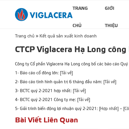
TRANG
GIỚI
CHỦ
THIỆU
Trang chủ
»
Kết quả sản xuất kinh doanh
CTCP Viglacera Hạ Long công
Công ty Cổ phần Viglacera Hạ Long công bố các báo cáo Quý 2
1- Báo cáo cổ đông lớn: [
Tải về
]
2- Báo cáo tình hình quản trị 6 tháng đầu năm: [
Tải về
]
3- BCTC quý 2-2021 hợp nhất: [
Tải về
]
4- BCTC quý 2-2021 Công ty mẹ: [
Tải về
]
5- Giải trình biến động lợi nhuận quý 2-2021: [
Hợp nhất
] – [
Cô
Bài Viết Liên Quan