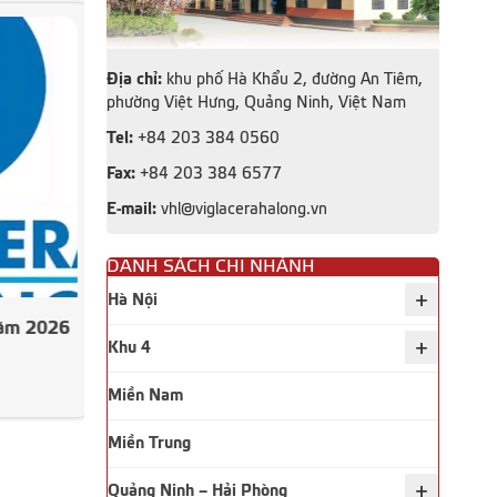
Địa chỉ:
khu phố Hà Khẩu 2, đường An Tiêm,
phường Việt Hưng, Quảng Ninh, Việt Nam
Tel:
+84 203 384 0560
Fax:
+84 203 384 6577
E-mail:
vhl@viglacerahalong.vn
DANH SÁCH CHI NHÁNH
+
Hà Nội
năm 2026
Công bố thông tin Báo cáo tài
+
Khu 4
chính Quý 2 năm 2026
Miền Nam
Xem thêm
Miền Trung
+
Quảng Ninh – Hải Phòng