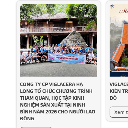
cáo
CÔNG TY CP VIGLACERA HẠ
VIGLAC
án
LONG TỔ CHỨC CHƯƠNG TRÌNH
KIẾN TR
THAM QUAN, HỌC TẬP KINH
ĐÔ
NGHIỆM SẢN XUẤT TẠI NINH
BÌNH NĂM 2026 CHO NGƯỜI LAO
Xem 
ĐỘNG