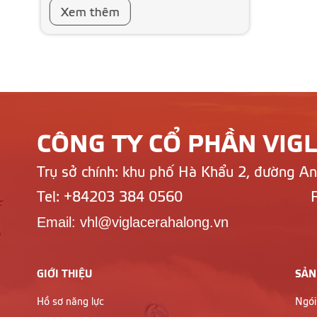
Xem thêm
CÔNG TY CỔ PHẦN VIG
Trụ sở chính: khu phố Hà Khẩu 2, đường A
Tel: +84203 384 0560
Email: vhl@viglacerahalong.vn
GIỚI THIỆU
SẢN
Hồ sơ năng lực
Ngói