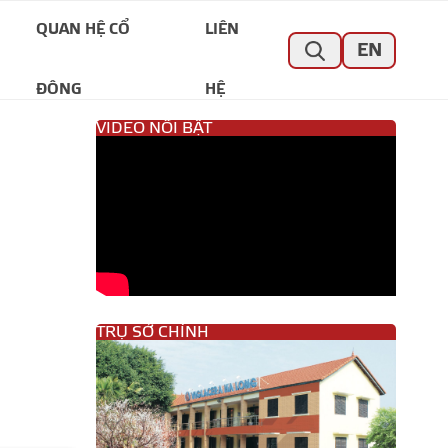
QUAN HỆ CỔ
LIÊN
EN
ĐÔNG
HỆ
VIDEO NỔI BẬT
TRỤ SỞ CHÍNH