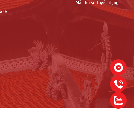
Mẫu hồ sơ tuyển dụng
oanh