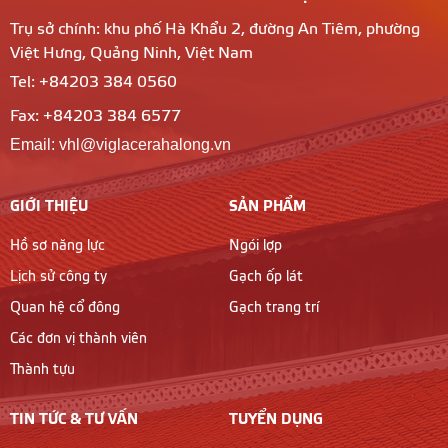
Trụ sở chính: khu phố Hà Khẩu 2, đường An Tiêm, phường
Việt Hưng, Quảng Ninh, Việt Nam
Tel: +84203 384 0560
Fax: +84203 384 6577
Email: vhl@viglacerahalong.vn
GIỚI THIỆU
SẢN PHẨM
Hồ sơ năng lực
Ngói lợp
Lịch sử công ty
Gạch ốp lát
Quan hệ cổ đông
Gạch trang trí
Các đơn vị thành viên
Thành tựu
TIN TỨC & TƯ VẤN
TUYỂN DỤNG