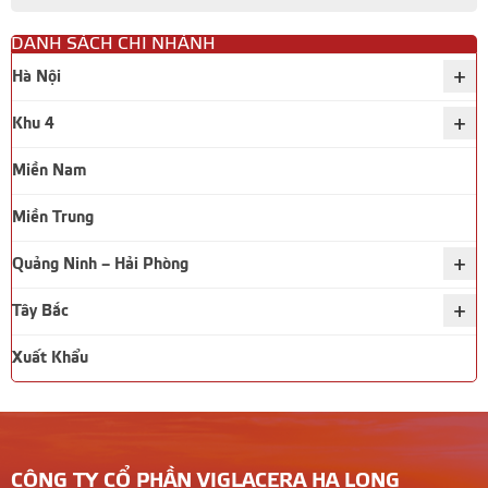
DANH SÁCH CHI NHÁNH
+
Hà Nội
+
Khu 4
Miền Nam
Miền Trung
+
Quảng Ninh – Hải Phòng
+
Tây Bắc
Xuất Khẩu
CÔNG TY CỔ PHẦN VIGLACERA HẠ LONG