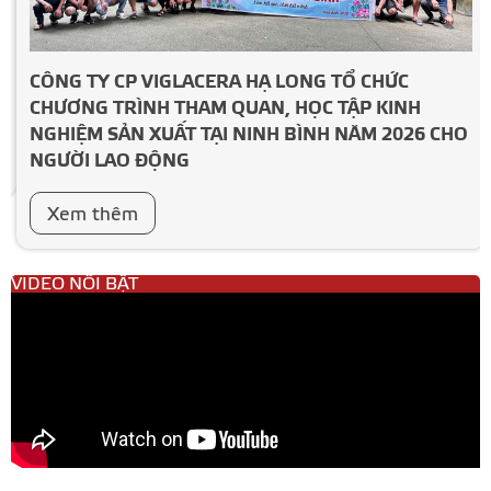
CÔNG TY CP VIGLACERA HẠ LONG TỔ CHỨC
CHƯƠNG TRÌNH THAM QUAN, HỌC TẬP KINH
NGHIỆM SẢN XUẤT TẠI NINH BÌNH NĂM 2026 CHO
NGƯỜI LAO ĐỘNG
Xem thêm
VIDEO NỔI BẬT