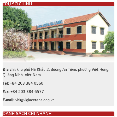
TRỤ SỞ CHÍNH
Địa chỉ:
khu phố Hà Khẩu 2, đường An Tiêm, phường Việt Hưng,
Quảng Ninh, Việt Nam
Tel:
+84 203 384 0560
Fax:
+84 203 384 6577
E-mail:
vhl@viglacerahalong.vn
DANH SÁCH CHI NHÁNH