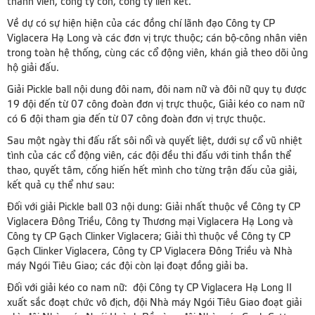
thành viên, công ty con, công ty liên kết.
Về dự có sự hiện hiện của các đồng chí lãnh đạo Công ty CP
Viglacera Hạ Long và các đơn vị trực thuộc; cán bộ-công nhân viên
trong toàn hệ thống, cùng các cổ động viên, khán giả theo dõi ủng
hộ giải đấu.
Giải Pickle ball nội dung đôi nam, đôi nam nữ và đôi nữ quy tụ được
19 đội đến từ 07 công đoàn đơn vị trực thuộc, Giải kéo co nam nữ
có 6 đội tham gia đến từ 07 công đoàn đơn vị trực thuộc.
Sau một ngày thi đấu rất sôi nổi và quyết liệt, dưới sự cổ vũ nhiệt
tình của các cổ động viên, các đội đều thi đấu với tinh thần thể
thao, quyết tâm, cống hiến hết mình cho từng trận đấu của giải,
kết quả cụ thể như sau:
Đối với giải Pickle ball 03 nội dung: Giải nhất thuộc về Công ty CP
Viglacera Đông Triều, Công ty Thương mại Viglacera Hạ Long và
Công ty CP Gạch Clinker Viglacera; Giải thì thuộc về Công ty CP
Gạch Clinker Viglacera, Công ty CP Viglacera Đông Triều và Nhà
máy Ngói Tiêu Giao; các đội còn lại đoạt đồng giải ba.
Đối với giải kéo co nam nữ: đội Công ty CP Viglacera Hạ Long II
xuất sắc đoạt chức vô địch, đội Nhà máy Ngói Tiêu Giao đoạt giải