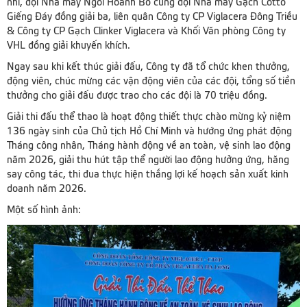
nhì, đội Nhà máy Ngói Hoành Bồ cùng đội Nhà máy Gạch Cotto
Giếng Đáy đồng giải ba, liên quân Công ty CP Viglacera Đông Triều
& Công ty CP Gạch Clinker Viglacera và Khối Văn phòng Công ty
VHL đồng giải khuyến khích.
Ngay sau khi kết thúc giải đấu, Công ty đã tổ chức khen thưởng,
động viên, chúc mừng các vận động viên của các đội, tổng số tiền
thưởng cho giải đấu được trao cho các đội là 70 triệu đồng.
Giải thi đấu thể thao là hoạt động thiết thực chào mừng kỷ niệm
136 ngày sinh của Chủ tịch Hồ Chí Minh và hướng ứng phát động
Tháng công nhân, Tháng hành động về an toàn, vệ sinh lao động
năm 2026, giải thu hút tập thể người lao động hưởng ứng, hăng
say công tác, thi đua thực hiện thắng lợi kế hoạch sản xuất kinh
doanh năm 2026.
Một số hình ảnh: