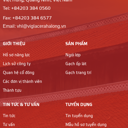
Việt Hưng, Quảng Ninh, Việt Nam
Tel: +84203 384 0560
Fax: +84203 384 6577
Email: vhl@viglacerahalong.vn
GIỚI THIỆU
SẢN PHẨM
Hồ sơ năng lực
Ngói lợp
Lịch sử công ty
Gạch ốp lát
Quan hệ cổ đông
Gạch trang trí
Các đơn vị thành viên
Thành tựu
TIN TỨC & TƯ VẤN
TUYỂN DỤNG
Tin tức
Tin tuyển dụng
Tư vấn
Mẫu hồ sơ tuyển dụng