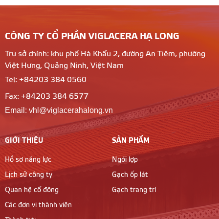
CÔNG TY CỔ PHẦN VIGLACERA HẠ LONG
Trụ sở chính: khu phố Hà Khẩu 2, đường An Tiêm, phường
Việt Hưng, Quảng Ninh, Việt Nam
Tel: +84203 384 0560
Fax: +84203 384 6577
Email: vhl@viglacerahalong.vn
GIỚI THIỆU
SẢN PHẨM
Hồ sơ năng lực
Ngói lợp
Lịch sử công ty
Gạch ốp lát
Quan hệ cổ đông
Gạch trang trí
Các đơn vị thành viên
Thành tựu