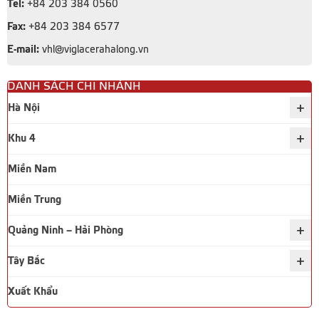
Tel:
+84 203 384 0560
Fax:
+84 203 384 6577
E-mail:
vhl@viglacerahalong.vn
DANH SÁCH CHI NHÁNH
+
Hà Nội
+
Khu 4
Miền Nam
Miền Trung
+
Quảng Ninh – Hải Phòng
+
Tây Bắc
Xuất Khẩu